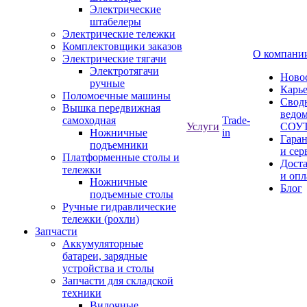
Электрические
штабелеры
Электрические тележки
Комплектовщики заказов
О компани
Электрические тягачи
Электротягачи
Ново
ручные
Карь
Поломоечные машины
Свод
Вышка передвижная
ведом
самоходная
Trade-
Услуги
СОУ
Ножничные
in
Гара
подъемники
и сер
Платформенные столы и
Дост
тележки
и опл
Ножничные
Блог
подъемные столы
Ручные гидравлические
тележки (рохли)
Запчасти
Аккумуляторные
батареи, зарядные
устройства и столы
Запчасти для складской
техники
Вилочные