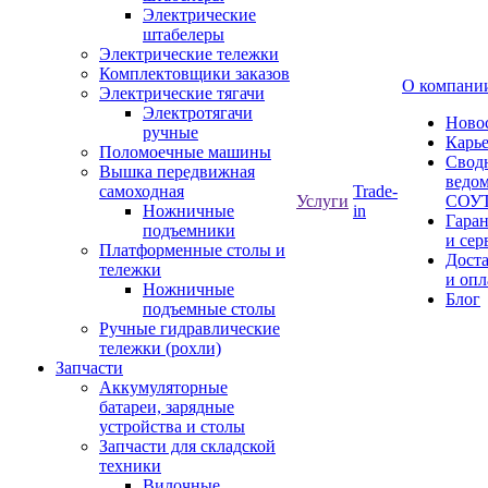
Электрические
штабелеры
Электрические тележки
Комплектовщики заказов
О компани
Электрические тягачи
Электротягачи
Ново
ручные
Карь
Поломоечные машины
Свод
Вышка передвижная
ведом
самоходная
Trade-
Услуги
СОУ
Ножничные
in
Гара
подъемники
и сер
Платформенные столы и
Дост
тележки
и опл
Ножничные
Блог
подъемные столы
Ручные гидравлические
тележки (рохли)
Запчасти
Аккумуляторные
батареи, зарядные
устройства и столы
Запчасти для складской
техники
Вилочные