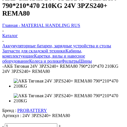
790*210*470 210KG 24V 3PZS240+
REMA80
Главная - MATERIAL HANDLING RUS
-
Каталог
-
Аккумуляторные батареи, зарядные устройства и столы
Запчасти для складской техники
Кабины,
комплектующие
Каретки, вилы и навесное
оборудование
Колеса и ролики
Фильтры
Шины
-
АКБ Тяговая 24V 3PZS240+ REMA80 790*210*470 210KG
24V 3PZS240+ REMA80
Бренд :
PROBATTERY
Артикул :
24V 3PZS240+ REMA80
-
+