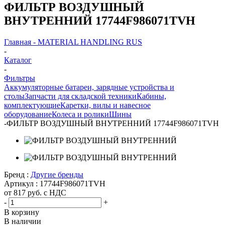
ФИЛЬТР ВОЗДУШНЫЙ
ВНУТРЕННИЙ 17744F986071TVH
Главная - MATERIAL HANDLING RUS
-
Каталог
-
Фильтры
Аккумуляторные батареи, зарядные устройства и
столы
Запчасти для складской техники
Кабины,
комплектующие
Каретки, вилы и навесное
оборудование
Колеса и ролики
Шины
-
ФИЛЬТР ВОЗДУШНЫЙ ВНУТРЕННИЙ 17744F986071TVH
Бренд :
Другие бренды
Артикул :
17744F986071TVH
от
817
руб.
с НДС
-
+
В корзину
В наличии