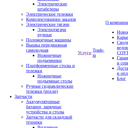
Электрические
штабелеры
Электрические тележки
Комплектовщики заказов
О компани
Электрические тягачи
Электротягачи
Ново
ручные
Карь
Поломоечные машины
Свод
Вышка передвижная
ведом
самоходная
Trade-
Услуги
СОУ
Ножничные
in
Гара
подъемники
и сер
Платформенные столы и
Дост
тележки
и опл
Ножничные
Блог
подъемные столы
Ручные гидравлические
тележки (рохли)
Запчасти
Аккумуляторные
батареи, зарядные
устройства и столы
Запчасти для складской
техники
Вилочные