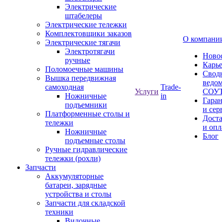
Электрические
штабелеры
Электрические тележки
Комплектовщики заказов
О компани
Электрические тягачи
Электротягачи
Ново
ручные
Карь
Поломоечные машины
Свод
Вышка передвижная
ведом
самоходная
Trade-
Услуги
СОУ
Ножничные
in
Гара
подъемники
и сер
Платформенные столы и
Дост
тележки
и опл
Ножничные
Блог
подъемные столы
Ручные гидравлические
тележки (рохли)
Запчасти
Аккумуляторные
батареи, зарядные
устройства и столы
Запчасти для складской
техники
Вилочные