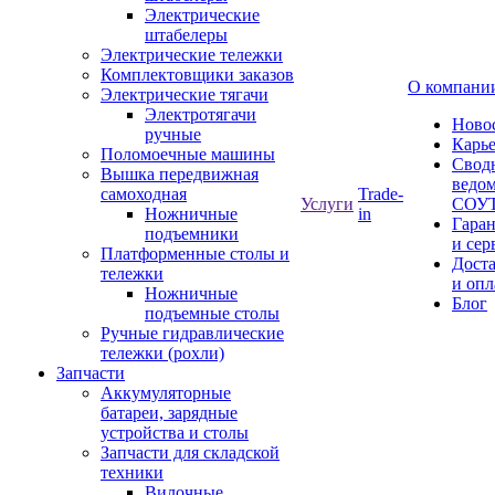
Электрические
штабелеры
Электрические тележки
Комплектовщики заказов
О компани
Электрические тягачи
Электротягачи
Ново
ручные
Карь
Поломоечные машины
Свод
Вышка передвижная
ведом
самоходная
Trade-
Услуги
СОУ
Ножничные
in
Гара
подъемники
и сер
Платформенные столы и
Дост
тележки
и опл
Ножничные
Блог
подъемные столы
Ручные гидравлические
тележки (рохли)
Запчасти
Аккумуляторные
батареи, зарядные
устройства и столы
Запчасти для складской
техники
Вилочные