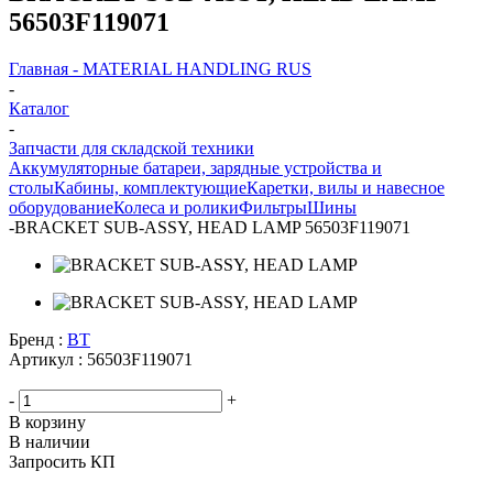
56503F119071
Главная - MATERIAL HANDLING RUS
-
Каталог
-
Запчасти для складской техники
Аккумуляторные батареи, зарядные устройства и
столы
Кабины, комплектующие
Каретки, вилы и навесное
оборудование
Колеса и ролики
Фильтры
Шины
-
BRACKET SUB-ASSY, HEAD LAMP 56503F119071
Бренд :
BT
Артикул :
56503F119071
-
+
В корзину
В наличии
Запросить КП