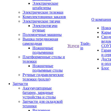
Электрические
штабелеры
Электрические тележки
Комплектовщики заказов
О компани
Электрические тягачи
Электротягачи
Ново
ручные
Карь
Поломоечные машины
Свод
Вышка передвижная
ведом
самоходная
Trade-
Услуги
СОУ
Ножничные
in
Гара
подъемники
и сер
Платформенные столы и
Дост
тележки
и опл
Ножничные
Блог
подъемные столы
Ручные гидравлические
тележки (рохли)
Запчасти
Аккумуляторные
батареи, зарядные
устройства и столы
Запчасти для складской
техники
Вилочные