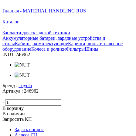
Главная - MATERIAL HANDLING RUS
-
Каталог
-
Запчасти для складской техники
Аккумуляторные батареи, зарядные устройства и
столы
Кабины, комплектующие
Каретки, вилы и навесное
оборудование
Колеса и ролики
Фильтры
Шины
-
NUT 246962
Бренд :
Toyota
Артикул :
246962
-
+
В корзину
В наличии
Запросить КП
Задать вопрос
Адреса СЦ