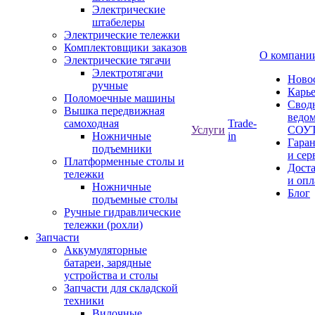
Электрические
штабелеры
Электрические тележки
Комплектовщики заказов
О компани
Электрические тягачи
Электротягачи
Ново
ручные
Карь
Поломоечные машины
Свод
Вышка передвижная
ведом
самоходная
Trade-
Услуги
СОУ
Ножничные
in
Гара
подъемники
и сер
Платформенные столы и
Дост
тележки
и опл
Ножничные
Блог
подъемные столы
Ручные гидравлические
тележки (рохли)
Запчасти
Аккумуляторные
батареи, зарядные
устройства и столы
Запчасти для складской
техники
Вилочные