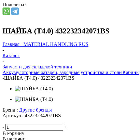
Поделиться
ШАЙБА (T4.0) 432232342071BS
Главная - MATERIAL HANDLING RUS
-
Каталог
-
Запчасти для складской техники
Аккумуляторные батареи, зарядные устройства и столы
Кабины
-
ШАЙБА (T4.0) 432232342071BS
Бренд :
Другие бренды
Артикул :
432232342071BS
-
+
В корзину
В наличии