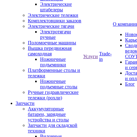
Электрические
штабелеры
Электрические тележки
Комплектовщики заказов
О компани
Электрические тягачи
Электротягачи
Ново
ручные
Карь
Поломоечные машины
Свод
Вышка передвижная
ведом
самоходная
Trade-
Услуги
СОУ
Ножничные
in
Гара
подъемники
и сер
Платформенные столы и
Дост
тележки
и опл
Ножничные
Блог
подъемные столы
Ручные гидравлические
тележки (рохли)
Запчасти
Аккумуляторные
батареи, зарядные
устройства и столы
Запчасти для складской
техники
Вилочные