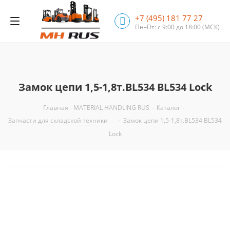
+7 (495) 181 77 27
Пн–Пт: с 9:00 до 18:00
(МСК)
Замок цепи 1,5-1,8т.BL534 BL534 Lock
Главная - MATERIAL HANDLING RUS
-
Каталог
-
Запчасти для складской техники
-
Замок цепи 1,5-1,8т.BL534 BL534
Lock