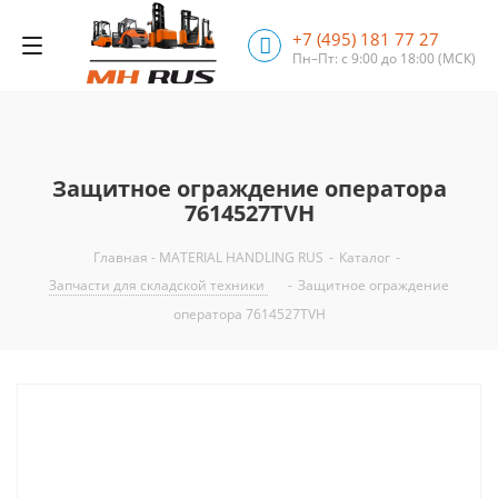
+7 (495) 181 77 27
Пн–Пт: с 9:00 до 18:00
(МСК)
Защитное ограждение оператора
7614527TVH
Главная - MATERIAL HANDLING RUS
-
Каталог
-
Запчасти для складской техники
-
Защитное ограждение
оператора 7614527TVH