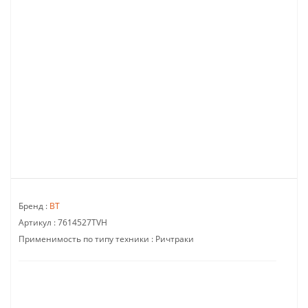
Бренд :
BT
Артикул :
7614527TVH
Применимость по типу техники :
Ричтраки