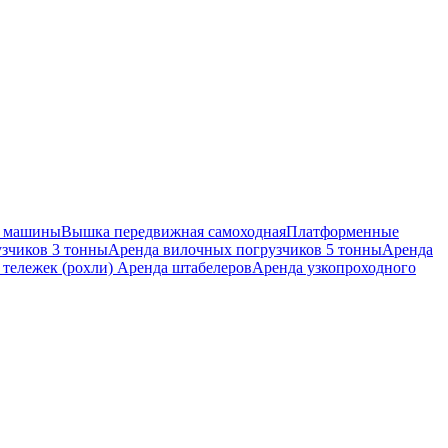
 машины
Вышка передвижная самоходная
Платформенные
зчиков 3 тонны
Аренда вилочных погрузчиков 5 тонны
Аренда
 тележек (рохли)
Аренда штабелеров
Аренда узкопроходного