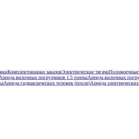
ежки
Комплектовщики заказов
Электрические тягачи
Поломоечные
Аренда вилочных погрузчиков 1.5 тонны
Аренда вилочных погру
ка
Аренда гидравлических тележек (рохли)
Аренда электрических