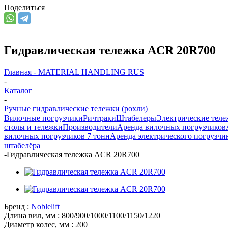
Поделиться
Гидравлическая тележка ACR 20R700
Главная - MATERIAL HANDLING RUS
-
Каталог
-
Ручные гидравлические тележки (рохли)
Вилочные погрузчики
Ричтраки
Штабелеры
Электрические тел
столы и тележки
Производители
Аренда вилочных погрузчиков
вилочных погрузчиков 7 тонн
Аренда электрического погрузчи
штабелёра
-
Гидравлическая тележка ACR 20R700
Бренд :
Noblelift
Длина вил, мм :
800/900/1000/1100/1150/1220
Диаметр колес, мм :
200