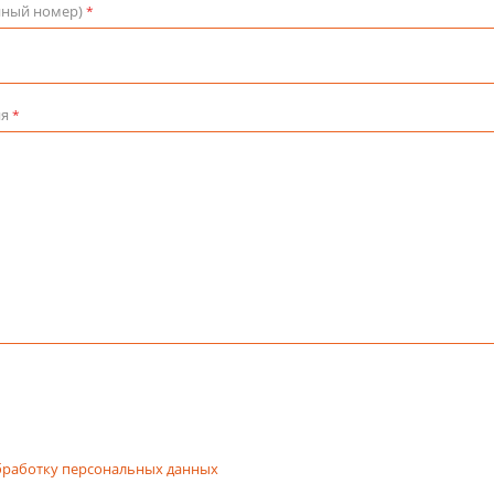
йный номер)
*
ия
*
бработку персональных данных