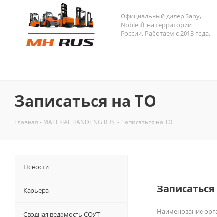
Официальный дилер Sany,
Noblelift на территории
России. Работаем с 2013 года.
Записаться на ТО
Главная - MATERIAL HANDLING RUS
-
Записаться на ТО
Новости
Записаться
Карьера
Наименование орг
Сводная ведомость СОУТ