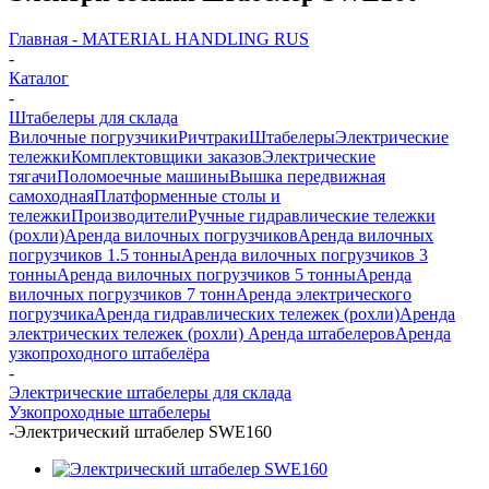
Главная - MATERIAL HANDLING RUS
-
Каталог
-
Штабелеры для склада
Вилочные погрузчики
Ричтраки
Штабелеры
Электрические
тележки
Комплектовщики заказов
Электрические
тягачи
Поломоечные машины
Вышка передвижная
самоходная
Платформенные столы и
тележки
Производители
Ручные гидравлические тележки
(рохли)
Аренда вилочных погрузчиков
Аренда вилочных
погрузчиков 1.5 тонны
Аренда вилочных погрузчиков 3
тонны
Аренда вилочных погрузчиков 5 тонны
Аренда
вилочных погрузчиков 7 тонн
Аренда электрического
погрузчика
Аренда гидравлических тележек (рохли)
Аренда
электрических тележек (рохли)
Аренда штабелеров
Аренда
узкопроходного штабелёра
-
Электрические штабелеры для склада
Узкопроходные штабелеры
-
Электрический штабелер SWE160