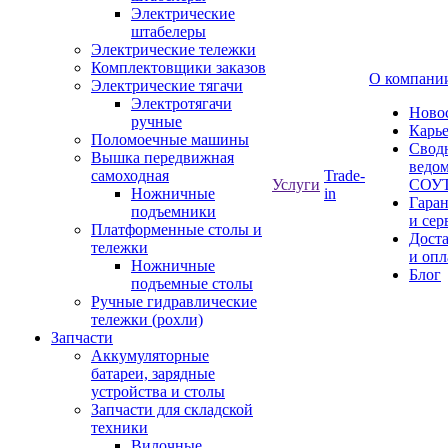
Электрические
штабелеры
Электрические тележки
Комплектовщики заказов
О компани
Электрические тягачи
Электротягачи
Ново
ручные
Карь
Поломоечные машины
Свод
Вышка передвижная
ведом
самоходная
Trade-
Услуги
СОУ
Ножничные
in
Гара
подъемники
и сер
Платформенные столы и
Дост
тележки
и опл
Ножничные
Блог
подъемные столы
Ручные гидравлические
тележки (рохли)
Запчасти
Аккумуляторные
батареи, зарядные
устройства и столы
Запчасти для складской
техники
Вилочные