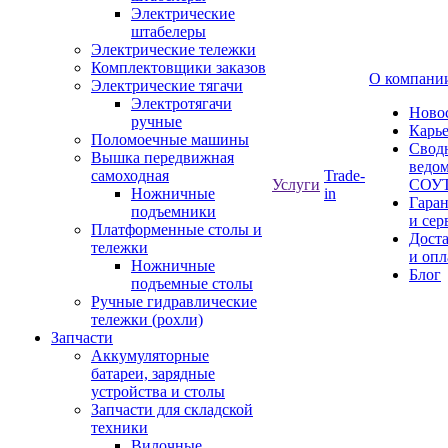
Электрические
штабелеры
Электрические тележки
Комплектовщики заказов
О компани
Электрические тягачи
Электротягачи
Ново
ручные
Карь
Поломоечные машины
Свод
Вышка передвижная
ведом
самоходная
Trade-
Услуги
СОУ
Ножничные
in
Гара
подъемники
и сер
Платформенные столы и
Дост
тележки
и опл
Ножничные
Блог
подъемные столы
Ручные гидравлические
тележки (рохли)
Запчасти
Аккумуляторные
батареи, зарядные
устройства и столы
Запчасти для складской
техники
Вилочные