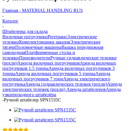
Главная - MATERIAL HANDLING RUS
-
Каталог
-
Штабелеры для склада
Вилочные погрузчики
Ричтраки
Электрические
тележки
Комплектовщики заказов
Электрические
тягачи
Поломоечные машины
Вышка передвижная
самоходная
Платформенные столы и
тележки
Производители
Ручные гидравлические тележки
(рохли)
Аренда вилочных погрузчиков
Аренда вилочных
погрузчиков 1.5 тонны
Аренда вилочных погрузчиков 3
тонны
Аренда вилочных погрузчиков 5 тонны
Аренда
вилочных погрузчиков 7 тонн
Аренда электрического
погрузчика
Аренда гидравлических тележек (рохли)
Аренда
электрических тележек (рохли)
Аренда штабелеров
Аренда
узкопроходного штабелёра
-
Ручной штабелер SPN1535C