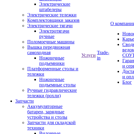
Электрические
штабелеры
Электрические тележки
Комплектовщики заказов
О компани
Электрические тягачи
Электротягачи
Ново
ручные
Карь
Поломоечные машины
Свод
Вышка передвижная
ведом
самоходная
Trade-
Услуги
СОУ
Ножничные
in
Гара
подъемники
и сер
Платформенные столы и
Дост
тележки
и опл
Ножничные
Блог
подъемные столы
Ручные гидравлические
тележки (рохли)
Запчасти
Аккумуляторные
батареи, зарядные
устройства и столы
Запчасти для складской
техники
Вилочные