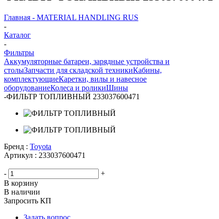
ФИЛЬТР ТОПЛИВНЫЙ 233037600471
Главная - MATERIAL HANDLING RUS
-
Каталог
-
Фильтры
Аккумуляторные батареи, зарядные устройства и
столы
Запчасти для складской техники
Кабины,
комплектующие
Каретки, вилы и навесное
оборудование
Колеса и ролики
Шины
-
ФИЛЬТР ТОПЛИВНЫЙ 233037600471
Бренд :
Toyota
Артикул :
233037600471
-
+
В корзину
В наличии
Запросить КП