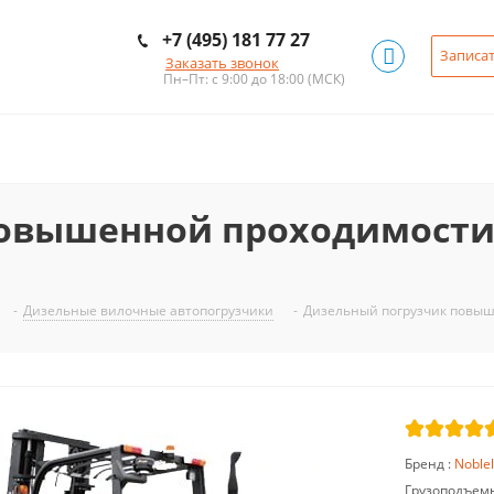
+7 (495) 181 77 27
Записат
Заказать звонок
Пн–Пт: с 9:00 до 18:00
(МСК)
овышенной проходимости N
-
Дизельные вилочные автопогрузчики
-
Дизельный погрузчик повыше
Бренд :
Noblel
Грузоподъемно