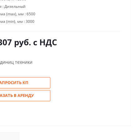
я :
Дизельный
ма (max), мм :
6500
ма (min), мм :
3000
307
руб.
с НДС
единиц техники
АПРОСИТЬ КП
АЗАТЬ В АРЕНДУ