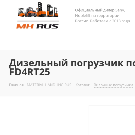
Официальный дилер Sany,
Noblelift на территории
России. Работаем с 2013 года.
Дизельный погрузчик п
FD4RT25
Главная - MATERIAL HANDLING RUS
-
Каталог
-
Вилочные погрузчики