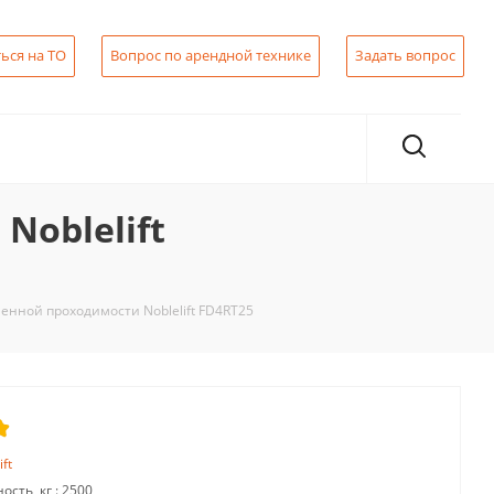
ься на ТО
Вопрос по арендной технике
Задать вопрос
oblelift
нной проходимости Noblelift FD4RT25
ift
сть, кг :
2500