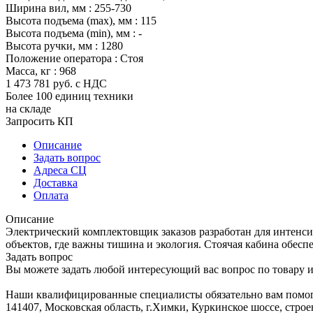
Ширина вил, мм :
255-730
Высота подъема (max), мм :
115
Высота подъема (min), мм :
-
Высота ручки, мм :
1280
Положение оператора :
Стоя
Масса, кг :
968
1 473 781
руб.
с НДС
Более 100 единиц техники
на складе
Запросить КП
Описание
Задать вопрос
Адреса СЦ
Доставка
Оплата
Описание
Электрический комплектовщик заказов разработан для интенс
объектов, где важны тишина и экология. Стоячая кабина обесп
Задать вопрос
Вы можете задать любой интересующий вас вопрос по товару и
Наши квалифицированные специалисты обязательно вам помог
141407, Московская область, г.Химки, Куркинское шоссе, строе