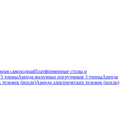
ная самоходная
Платформенные столы и
.5 тонны
Аренда вилочных погрузчиков 3 тонны
Аренда
 тележек (рохли)
Аренда электрических тележек (рохли)