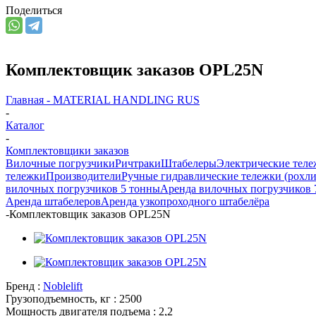
Поделиться
Комплектовщик заказов OPL25N
Главная - MATERIAL HANDLING RUS
-
Каталог
-
Комплектовщики заказов
Вилочные погрузчики
Ричтраки
Штабелеры
Электрические тел
тележки
Производители
Ручные гидравлические тележки (рохли
вилочных погрузчиков 5 тонны
Аренда вилочных погрузчиков 
Аренда штабелеров
Аренда узкопроходного штабелёра
-
Комплектовщик заказов OPL25N
Бренд :
Noblelift
Грузоподъемность, кг :
2500
Мощность двигателя подъема :
2,2