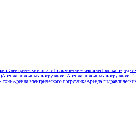
ежки
Электрические тягачи
Поломоечные машины
Вышка передвиж
)
Аренда вилочных погрузчиков
Аренда вилочных погрузчиков 1
7 тонн
Аренда электрического погрузчика
Аренда гидравлических