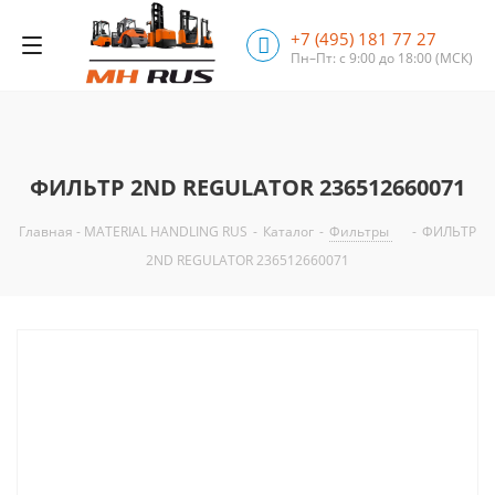
+7 (495) 181 77 27
Пн–Пт: с 9:00 до 18:00
(МСК)
ФИЛЬТР 2ND REGULATOR 236512660071
Главная - MATERIAL HANDLING RUS
-
Каталог
-
Фильтры
-
ФИЛЬТР
2ND REGULATOR 236512660071