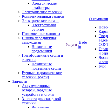
Электрические
штабелеры
Электрические тележки
Комплектовщики заказов
О компани
Электрические тягачи
Электротягачи
Ново
ручные
Карь
Поломоечные машины
Свод
Вышка передвижная
ведом
самоходная
Trade-
Услуги
СОУ
Ножничные
in
Гара
подъемники
и сер
Платформенные столы и
Дост
тележки
и опл
Ножничные
Блог
подъемные столы
Ручные гидравлические
тележки (рохли)
Запчасти
Аккумуляторные
батареи, зарядные
устройства и столы
Запчасти для складской
техники
Вилочные