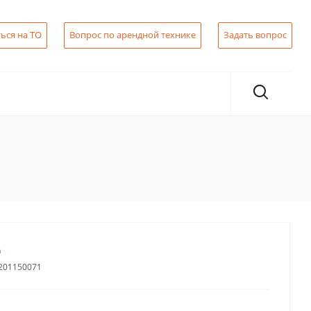
ься на ТО
Вопрос по арендной технике
Задать вопрос
a
201150071