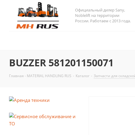
Официальный дилер Sany,
Noblelift на территории
России. Работаем с 2013 года.
BUZZER 581201150071
Главная - MATERIAL HANDLING RUS
-
Каталог
-
Запчасти для складск