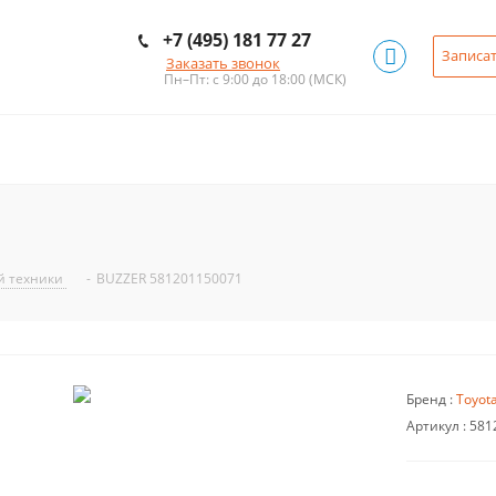
+7 (495) 181 77 27
Записат
Заказать звонок
Пн–Пт: с 9:00 до 18:00
(МСК)
ой техники
-
BUZZER 581201150071
Бренд :
Toyot
Артикул :
581