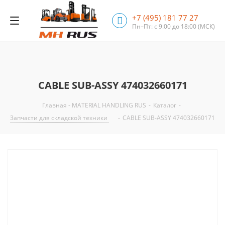
+7 (495) 181 77 27
Пн–Пт: с 9:00 до 18:00
(МСК)
CABLE SUB-ASSY 474032660171
Главная - MATERIAL HANDLING RUS
-
Каталог
-
Запчасти для складской техники
-
CABLE SUB-ASSY 474032660171