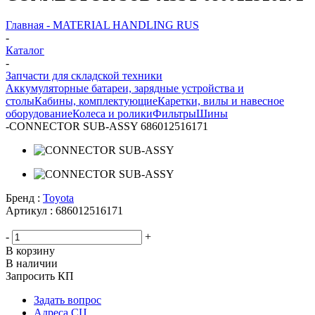
Главная - MATERIAL HANDLING RUS
-
Каталог
-
Запчасти для складской техники
Аккумуляторные батареи, зарядные устройства и
столы
Кабины, комплектующие
Каретки, вилы и навесное
оборудование
Колеса и ролики
Фильтры
Шины
-
CONNECTOR SUB-ASSY 686012516171
Бренд :
Toyota
Артикул :
686012516171
-
+
В корзину
В наличии
Запросить КП
Задать вопрос
Адреса СЦ