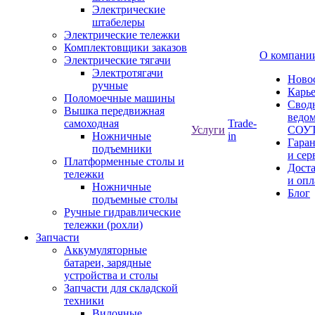
Электрические
штабелеры
Электрические тележки
Комплектовщики заказов
О компани
Электрические тягачи
Электротягачи
Ново
ручные
Карь
Поломоечные машины
Свод
Вышка передвижная
ведом
самоходная
Trade-
Услуги
СОУ
Ножничные
in
Гара
подъемники
и сер
Платформенные столы и
Дост
тележки
и опл
Ножничные
Блог
подъемные столы
Ручные гидравлические
тележки (рохли)
Запчасти
Аккумуляторные
батареи, зарядные
устройства и столы
Запчасти для складской
техники
Вилочные