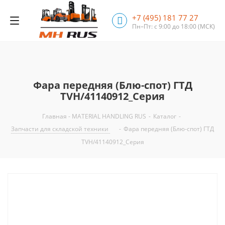
+7 (495) 181 77 27
Пн–Пт: с 9:00 до 18:00
(МСК)
Фара передняя (Блю-спот) ГТД
TVH/41140912_Серия
Главная - MATERIAL HANDLING RUS
-
Каталог
-
Запчасти для складской техники
-
Фара передняя (Блю-спот) ГТД
TVH/41140912_Серия