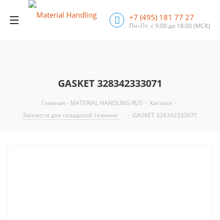
+7 (495) 181 77 27
Пн–Пт: с 9:00 до 18:00
(МСК)
GASKET 328342333071
Главная - MATERIAL HANDLING RUS
-
Каталог
-
Запчасти для складской техники
-
GASKET 328342333071