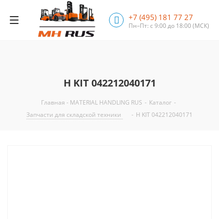
+7 (495) 181 77 27
Пн–Пт: с 9:00 до 18:00
(МСК)
H KIT 042212040171
Главная - MATERIAL HANDLING RUS
-
Каталог
-
Запчасти для складской техники
-
H KIT 042212040171