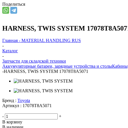
Поделиться
HARNESS, TWIS SYSTEM 17078T8A507
Главная - MATERIAL HANDLING RUS
-
Каталог
-
Запчасти для складской техники
Аккумуляторные батареи, зарядные устройства и столы
Кабины
-
HARNESS, TWIS SYSTEM 17078T8A5071
Бренд :
Toyota
Артикул :
17078T8A5071
-
+
В корзину
В наличии