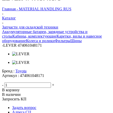
Главная - MATERIAL HANDLING RUS
-
Каталог
-
Запчасти для складской техники
Аккумуляторные батареи, зарядные устройства и
столы
Кабины, комплектующие
Каретки, вилы и навесное
оборудование
Колеса и ролики
Фильтры
Шины
-
LEVER 474061048171
Бренд :
Toyota
Артикул :
474061048171
-
+
В корзину
В наличии
Запросить КП
Задать вопрос
Адреса СЦ