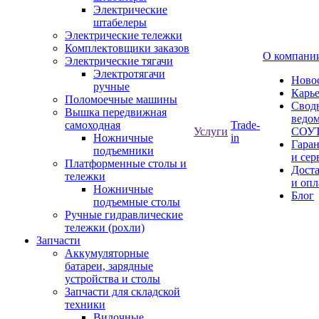
Электрические
штабелеры
Электрические тележки
Комплектовщики заказов
О компани
Электрические тягачи
Электротягачи
Ново
ручные
Карь
Поломоечные машины
Свод
Вышка передвижная
ведом
самоходная
Trade-
Услуги
СОУ
Ножничные
in
Гара
подъемники
и сер
Платформенные столы и
Дост
тележки
и опл
Ножничные
Блог
подъемные столы
Ручные гидравлические
тележки (рохли)
Запчасти
Аккумуляторные
батареи, зарядные
устройства и столы
Запчасти для складской
техники
Вилочные