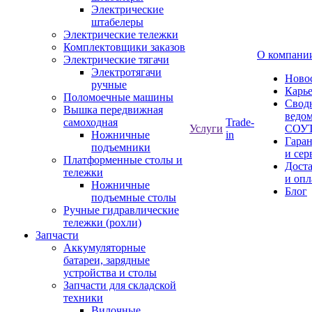
Электрические
штабелеры
Электрические тележки
Комплектовщики заказов
О компани
Электрические тягачи
Электротягачи
Ново
ручные
Карь
Поломоечные машины
Свод
Вышка передвижная
ведом
самоходная
Trade-
Услуги
СОУ
Ножничные
in
Гара
подъемники
и сер
Платформенные столы и
Дост
тележки
и опл
Ножничные
Блог
подъемные столы
Ручные гидравлические
тележки (рохли)
Запчасти
Аккумуляторные
батареи, зарядные
устройства и столы
Запчасти для складской
техники
Вилочные