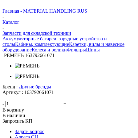
Главная - MATERIAL HANDLING RUS
-
Каталог
-
Запчасти для складской техники
Аккумуляторные батареи, зарядные устройства и
столы
Кабины, комплектующие
Каретки, вилы и навесное
оборудование
Колеса и ролики
Фильтры
Шины
-
РЕМЕНЬ 163792661071
Бренд :
Другие бренды
Артикул :
163792661071
-
+
В корзину
В наличии
Запросить КП
Задать вопрос
Адреса СЦ