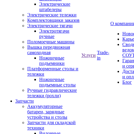
Электрические
штабелеры
Электрические тележки
Комплектовщики заказов
О компани
Электрические тягачи
Электротягачи
Ново
ручные
Карь
Поломоечные машины
Свод
Вышка передвижная
ведом
самоходная
Trade-
Услуги
СОУ
Ножничные
in
Гара
подъемники
и сер
Платформенные столы и
Дост
тележки
и опл
Ножничные
Блог
подъемные столы
Ручные гидравлические
тележки (рохли)
Запчасти
Аккумуляторные
батареи, зарядные
устройства и столы
Запчасти для складской
техники
Вилочные