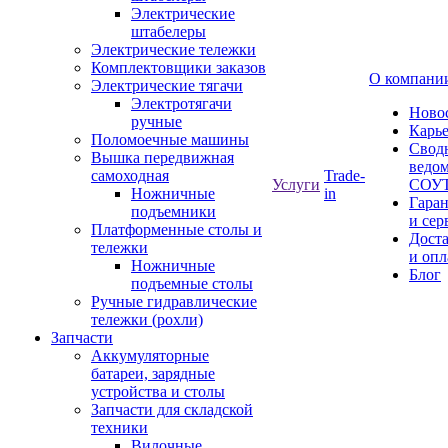
Электрические
штабелеры
Электрические тележки
Комплектовщики заказов
О компани
Электрические тягачи
Электротягачи
Ново
ручные
Карь
Поломоечные машины
Свод
Вышка передвижная
ведом
самоходная
Trade-
Услуги
СОУ
Ножничные
in
Гара
подъемники
и сер
Платформенные столы и
Дост
тележки
и опл
Ножничные
Блог
подъемные столы
Ручные гидравлические
тележки (рохли)
Запчасти
Аккумуляторные
батареи, зарядные
устройства и столы
Запчасти для складской
техники
Вилочные