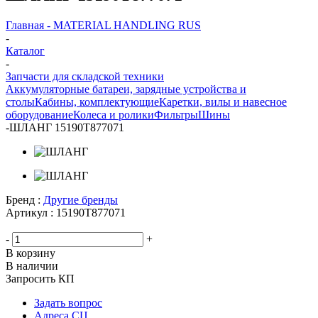
Главная - MATERIAL HANDLING RUS
-
Каталог
-
Запчасти для складской техники
Аккумуляторные батареи, зарядные устройства и
столы
Кабины, комплектующие
Каретки, вилы и навесное
оборудование
Колеса и ролики
Фильтры
Шины
-
ШЛАНГ 15190T877071
Бренд :
Другие бренды
Артикул :
15190T877071
-
+
В корзину
В наличии
Запросить КП
Задать вопрос
Адреса СЦ