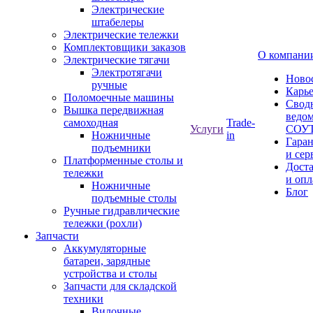
Электрические
штабелеры
Электрические тележки
Комплектовщики заказов
О компани
Электрические тягачи
Электротягачи
Ново
ручные
Карь
Поломоечные машины
Свод
Вышка передвижная
ведом
самоходная
Trade-
Услуги
СОУ
Ножничные
in
Гара
подъемники
и сер
Платформенные столы и
Дост
тележки
и опл
Ножничные
Блог
подъемные столы
Ручные гидравлические
тележки (рохли)
Запчасти
Аккумуляторные
батареи, зарядные
устройства и столы
Запчасти для складской
техники
Вилочные