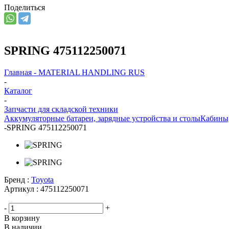
Поделиться
SPRING 475112250071
Главная - MATERIAL HANDLING RUS
-
Каталог
-
Запчасти для складской техники
Аккумуляторные батареи, зарядные устройства и столы
Кабины
-
SPRING 475112250071
Бренд :
Toyota
Артикул :
475112250071
-
+
В корзину
В наличии