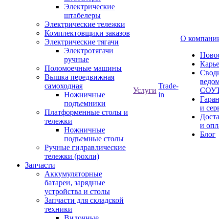
Электрические
штабелеры
Электрические тележки
Комплектовщики заказов
О компани
Электрические тягачи
Электротягачи
Ново
ручные
Карь
Поломоечные машины
Свод
Вышка передвижная
ведом
самоходная
Trade-
Услуги
СОУ
Ножничные
in
Гара
подъемники
и сер
Платформенные столы и
Дост
тележки
и опл
Ножничные
Блог
подъемные столы
Ручные гидравлические
тележки (рохли)
Запчасти
Аккумуляторные
батареи, зарядные
устройства и столы
Запчасти для складской
техники
Вилочные