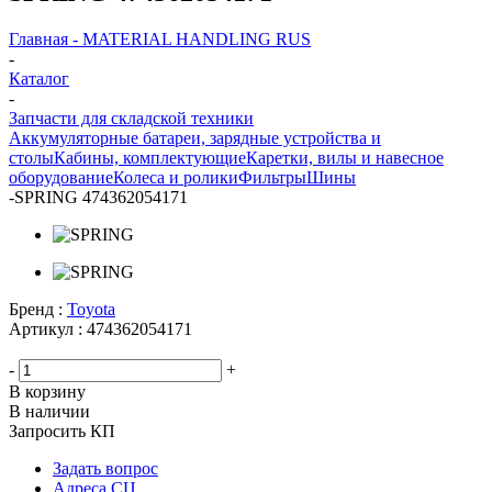
Главная - MATERIAL HANDLING RUS
-
Каталог
-
Запчасти для складской техники
Аккумуляторные батареи, зарядные устройства и
столы
Кабины, комплектующие
Каретки, вилы и навесное
оборудование
Колеса и ролики
Фильтры
Шины
-
SPRING 474362054171
Бренд :
Toyota
Артикул :
474362054171
-
+
В корзину
В наличии
Запросить КП
Задать вопрос
Адреса СЦ