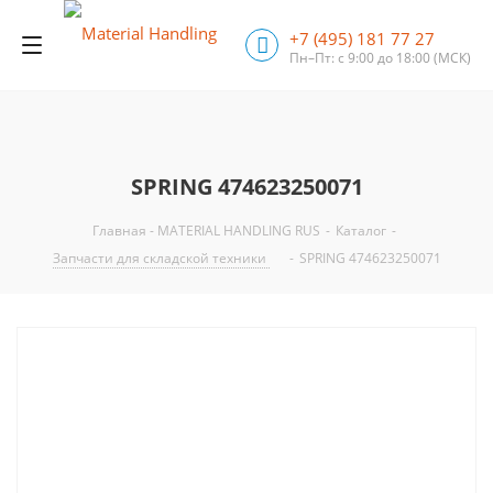
+7 (495) 181 77 27
Пн–Пт: с 9:00 до 18:00
(МСК)
SPRING 474623250071
Главная - MATERIAL HANDLING RUS
-
Каталог
-
Запчасти для складской техники
-
SPRING 474623250071