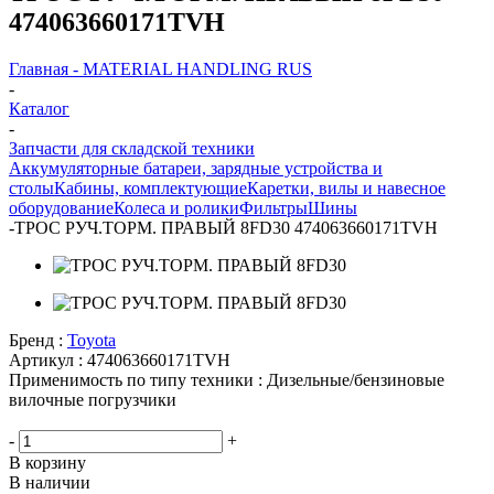
474063660171TVH
Главная - MATERIAL HANDLING RUS
-
Каталог
-
Запчасти для складской техники
Аккумуляторные батареи, зарядные устройства и
столы
Кабины, комплектующие
Каретки, вилы и навесное
оборудование
Колеса и ролики
Фильтры
Шины
-
ТРОС РУЧ.ТОРМ. ПРАВЫЙ 8FD30 474063660171TVH
Бренд :
Toyota
Артикул :
474063660171TVH
Применимость по типу техники :
Дизельные/бензиновые
вилочные погрузчики
-
+
В корзину
В наличии