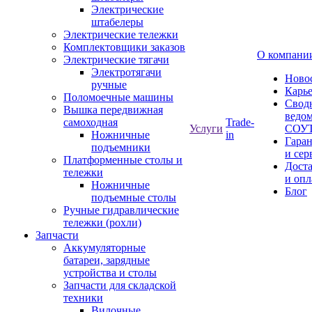
Электрические
штабелеры
Электрические тележки
Комплектовщики заказов
О компани
Электрические тягачи
Электротягачи
Ново
ручные
Карь
Поломоечные машины
Свод
Вышка передвижная
ведом
самоходная
Trade-
Услуги
СОУ
Ножничные
in
Гара
подъемники
и сер
Платформенные столы и
Дост
тележки
и опл
Ножничные
Блог
подъемные столы
Ручные гидравлические
тележки (рохли)
Запчасти
Аккумуляторные
батареи, зарядные
устройства и столы
Запчасти для складской
техники
Вилочные