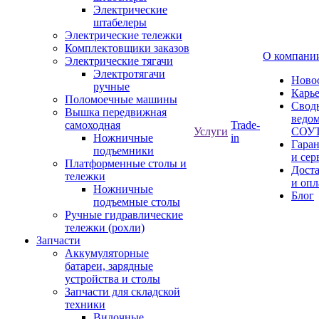
Электрические
штабелеры
Электрические тележки
Комплектовщики заказов
О компани
Электрические тягачи
Электротягачи
Ново
ручные
Карь
Поломоечные машины
Свод
Вышка передвижная
ведом
самоходная
Trade-
Услуги
СОУ
Ножничные
in
Гара
подъемники
и сер
Платформенные столы и
Дост
тележки
и опл
Ножничные
Блог
подъемные столы
Ручные гидравлические
тележки (рохли)
Запчасти
Аккумуляторные
батареи, зарядные
устройства и столы
Запчасти для складской
техники
Вилочные