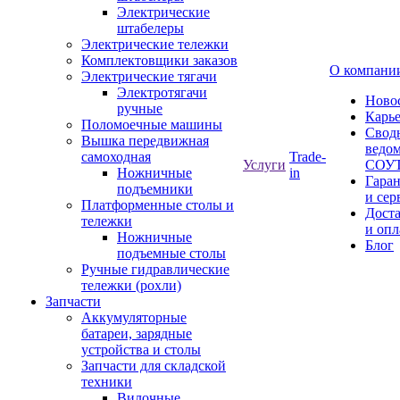
Электрические
штабелеры
Электрические тележки
Комплектовщики заказов
О компани
Электрические тягачи
Электротягачи
Ново
ручные
Карь
Поломоечные машины
Свод
Вышка передвижная
ведом
самоходная
Trade-
Услуги
СОУ
Ножничные
in
Гара
подъемники
и сер
Платформенные столы и
Дост
тележки
и опл
Ножничные
Блог
подъемные столы
Ручные гидравлические
тележки (рохли)
Запчасти
Аккумуляторные
батареи, зарядные
устройства и столы
Запчасти для складской
техники
Вилочные