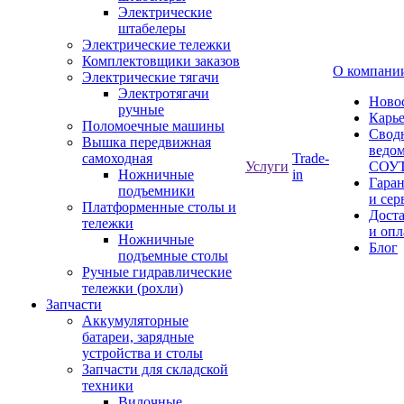
Электрические
штабелеры
Электрические тележки
Комплектовщики заказов
О компани
Электрические тягачи
Электротягачи
Ново
ручные
Карь
Поломоечные машины
Свод
Вышка передвижная
ведом
самоходная
Trade-
Услуги
СОУ
Ножничные
in
Гара
подъемники
и сер
Платформенные столы и
Дост
тележки
и опл
Ножничные
Блог
подъемные столы
Ручные гидравлические
тележки (рохли)
Запчасти
Аккумуляторные
батареи, зарядные
устройства и столы
Запчасти для складской
техники
Вилочные