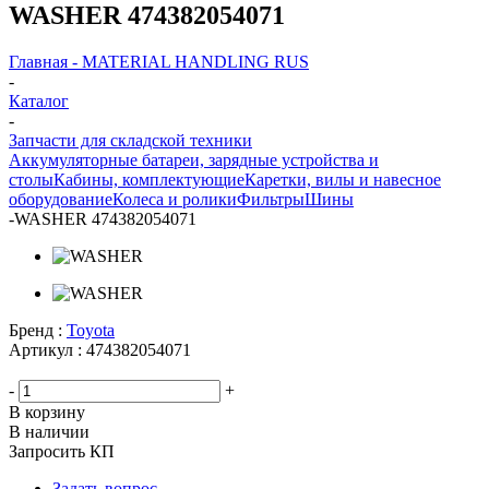
WASHER 474382054071
Главная - MATERIAL HANDLING RUS
-
Каталог
-
Запчасти для складской техники
Аккумуляторные батареи, зарядные устройства и
столы
Кабины, комплектующие
Каретки, вилы и навесное
оборудование
Колеса и ролики
Фильтры
Шины
-
WASHER 474382054071
Бренд :
Toyota
Артикул :
474382054071
-
+
В корзину
В наличии
Запросить КП
Задать вопрос