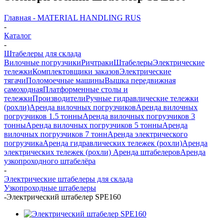
Главная - MATERIAL HANDLING RUS
-
Каталог
-
Штабелеры для склада
Вилочные погрузчики
Ричтраки
Штабелеры
Электрические
тележки
Комплектовщики заказов
Электрические
тягачи
Поломоечные машины
Вышка передвижная
самоходная
Платформенные столы и
тележки
Производители
Ручные гидравлические тележки
(рохли)
Аренда вилочных погрузчиков
Аренда вилочных
погрузчиков 1.5 тонны
Аренда вилочных погрузчиков 3
тонны
Аренда вилочных погрузчиков 5 тонны
Аренда
вилочных погрузчиков 7 тонн
Аренда электрического
погрузчика
Аренда гидравлических тележек (рохли)
Аренда
электрических тележек (рохли)
Аренда штабелеров
Аренда
узкопроходного штабелёра
-
Электрические штабелеры для склада
Узкопроходные штабелеры
-
Электрический штабелер SPE160