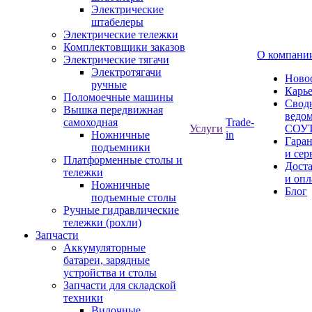
Электрические
штабелеры
Электрические тележки
Комплектовщики заказов
О компани
Электрические тягачи
Электротягачи
Ново
ручные
Карь
Поломоечные машины
Свод
Вышка передвижная
ведом
самоходная
Trade-
Услуги
СОУ
Ножничные
in
Гара
подъемники
и сер
Платформенные столы и
Дост
тележки
и опл
Ножничные
Блог
подъемные столы
Ручные гидравлические
тележки (рохли)
Запчасти
Аккумуляторные
батареи, зарядные
устройства и столы
Запчасти для складской
техники
Вилочные